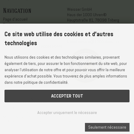
Navigation
Weisser GmbH
Haus der 1000 Uhren®
Page d'accueil
Hauptstraße 81, 78098 Triberg
Boutique
A propos de nous
Téléphone
+49 7722 / 9630-0
Ce site web utilise des cookies et d'autres
Service après-vente
WhatsApp
+49 7722 / 9630-0
Contact
E-Mail
service@1000uhren.com
technologies
Déclaration relative à l'accessibilité
Nous utilisons des cookies et des technologies similaires, provenant
également de tiers, pour assurer le bon fonctionnement du site web, pour
analyser l'utilisation de notre offre et pour pouvoir vous offrir la meilleure
expérience d'achat possible. Vous trouverez de plus amples informations
dans notre politique de confidentialité.
ACCEPTER TOUT
Délai et frais de livraison
CGV et droit de rétractation
Vie privée et protection des données
Accepter uniquement le nécessaire
Paramètres des cookies
Mentions légales
© Weisser GmbH - Haus der 1000 Uhren®
Seulement nécessaire