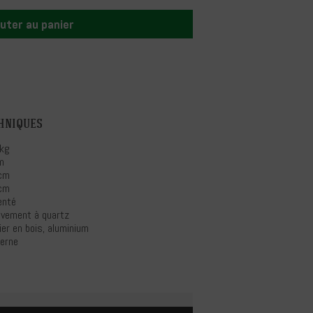
uter au panier
hniques
 kg
m
cm
cm
enté
vement à quartz
ier en bois, aluminium
erne