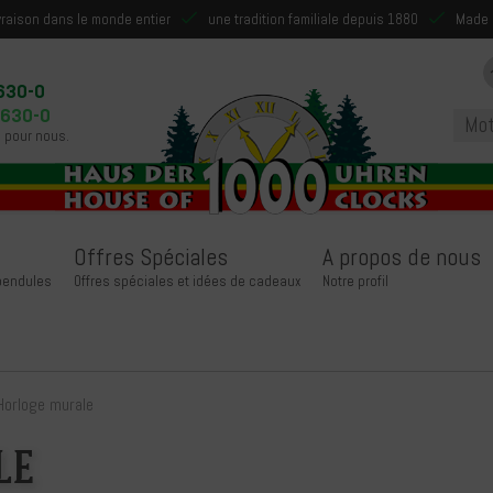
ivraison dans le monde entier
une tradition familiale depuis 1880
Made 
630-0
9630-0
 pour nous.
Offres Spéciales
A propos de nous
 pendules
Offres spéciales et idées de cadeaux
Notre profil
Horloge murale
le