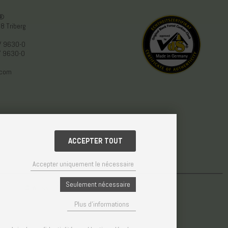
n®
8 Triberg
/ 9630-0
/ 9630-0
.com
ACCEPTER TOUT
Accepter uniquement le nécessaire
Seulement nécessaire
© Weisser GmbH - Haus der 1000 Uhren®
Plus d'informations