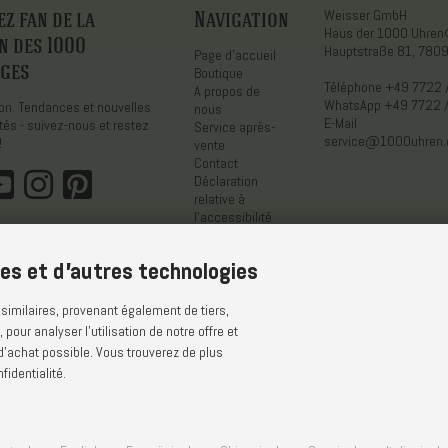
z fan de la
Navigation
Weisser GmbH
Haus der 1000 Uhre
n des 1000
Hauptstraße 81, 7809
Page d'accueil
ges
Boutique
Téléphone
+49 7722 
A propos de
WhatsApp
+49 7722 
tion. Tendances et nouvelles
nous
E-Mail
tés - suivez-nous et restez
Service après-
service@1000uhren
!
vente
Contact
Déclaration
relative à
l'accessibilité
ies et d'autres technologies
similaires, provenant également de tiers,
our analyser l'utilisation de notre offre et
 d'achat possible. Vous trouverez de plus
tion
Vie privée et protection des données
Paramètres des cookies
identialité.