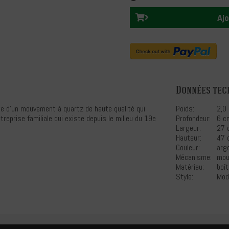
Ajo
Données tec
e d'un mouvement à quartz de haute qualité qui
Poids:
2,0
reprise familiale qui existe depuis le milieu du 19e
Profondeur:
6 c
Largeur:
27 
Hauteur:
47 
Couleur:
arg
Mécanisme:
mou
Matériau:
boît
Style:
Mod