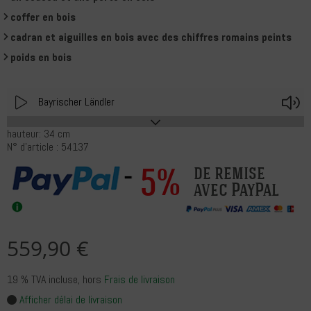
coffer en bois
cadran et aiguilles en bois avec des chiffres romains peints
poids en bois
Play
V
Bayrischer Ländler
hauteur: 34 cm
N° d'article : 54137
5%
de remise
avec PayPal
559,90 €
19 % TVA incluse
, hors
Frais de livraison
Afficher délai de livraison