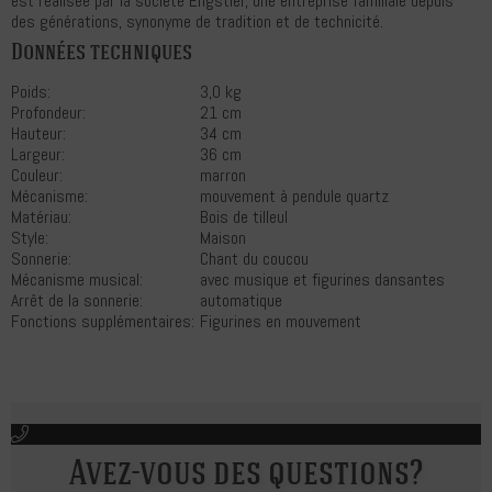
est réalisée par la société Engstler, une entreprise familiale depuis
des générations, synonyme de tradition et de technicité.
Données techniques
Poids:
3,0 kg
Profondeur:
21 cm
Hauteur:
34 cm
Largeur:
36 cm
Couleur:
marron
Mécanisme:
mouvement à pendule quartz
Matériau:
Bois de tilleul
Style:
Maison
Sonnerie:
Chant du coucou
Mécanisme musical:
avec musique et figurines dansantes
Arrêt de la sonnerie:
automatique
Fonctions supplémentaires:
Figurines en mouvement
Avez-vous des questions?