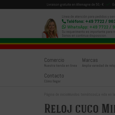
Livraison gratuite en Allemagne de 50,- €
E
Línea de atención para pedidos y serv
Teléfono: +49 7722 / 96
WhatsApp: +49 7722 / 
Su requerimento es importante para 
Sonos en continua disposicion.
Comercio
Marcas
Nuestra tienda en línea
Amplia variedad de relo
Contacto
Cómo llegar
Página de inicio
Mundos temáticos
La vida en 
Reloj cuco Min