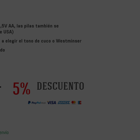
5V AA, las pilas también se
de USA)
- a elegir el tono de cuco o Westminser
ido
5%
descuento
envío