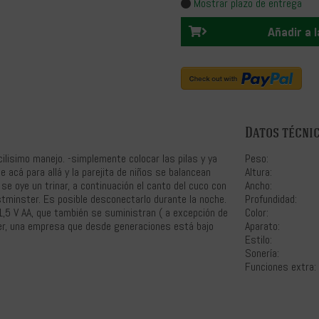
Mostrar plazo de entrega
Añadir a 
Datos técni
ilisimo manejo. -simplemente colocar las pilas y ya
Peso:
e acá para allá y la parejita de niños se balancean
Altura:
se oye un trinar, a continuación el canto del cuco con
Ancho:
tminster. Es posible desconectarlo durante la noche.
Profundidad:
1,5 V AA, que también se suministran ( a excepción de
Color:
ler, una empresa que desde generaciones está bajo
Aparato:
Estilo:
Sonería:
Funciones extra: