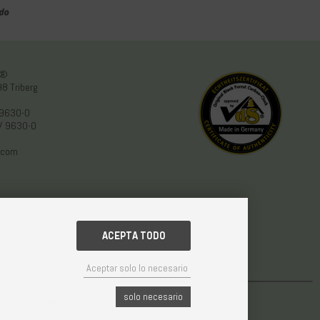
n®
8 Triberg
 9630-0
/ 9630-0
.com
ACEPTA TODO
Aceptar solo lo necesario
solo necesario
© Weisser GmbH - Haus der 1000 Uhren®