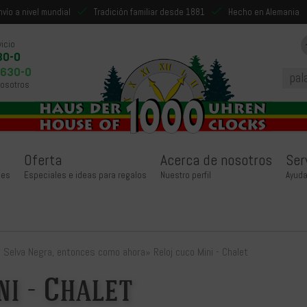
nvío a nivel mundial
Tradición familiar desde 1881
Hecho en Alemania
icio
30-0
9630-0
nosotros
Oferta
Acerca de nosotros
Ser
jes
Especiales e ideas para regalos
Nuestro perfil
Ayuda
la Selva Negra, entonces como ahora
»
Reloj cuco Mini - Chalet
i - Chalet