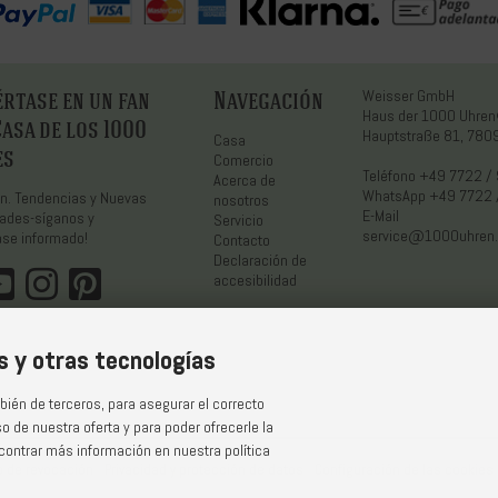
rtase en un fan
Navegación
Weisser GmbH
Haus der 1000 Uhre
Casa de los 1000
Hauptstraße 81, 7809
Casa
es
Comercio
Teléfono
+49 7722 /
Acerca de
WhatsApp
+49 7722 
ón. Tendencias y Nuevas
nosotros
E-Mail
dades-síganos y
Servicio
service@1000uhren
se informado!
Contacto
Declaración de
accesibilidad
es y otras tecnologías
bién de terceros, para asegurar el correcto
so de nuestra oferta y para poder ofrecerle la
ontrar más información en nuestra política
o de revocación
Privacidad y protección de datos
Configuración de las cookies