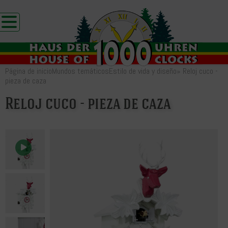
Página de inicio
Mundos temáticos
Estilo de vida y diseño
»
Reloj cuco -
pieza de caza
Reloj cuco - pieza de caza