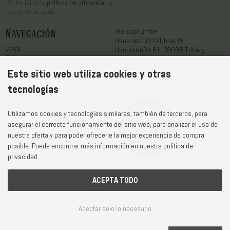
Sí, he leído la
política de privacidad
y
estoy de acuerdo.
Navegación
Weisser GmbH
Haus der 1000 Uhren®
Casa
Hauptstraße 81, 78098 Triberg
Comercio
Acerca de nosotros
Teléfono
+49 7722 / 9630-0
Este sitio web utiliza cookies y otras
Servicio
WhatsApp
+49 7722 / 9630-0
Contacto
E-Mail
service@1000uhren.com
tecnologías
Declaración de accesibilidad
Utilizamos cookies y tecnologías similares, también de terceros, para
asegurar el correcto funcionamiento del sitio web, para analizar el uso de
nuestra oferta y para poder ofrecerle la mejor experiencia de compra
posible. Puede encontrar más información en nuestra política de
privacidad.
ACEPTA TODO
Plazo de entrega y gastos de envío
CGC y derecho de revocación
Privacidad y protección de datos
Aceptar solo lo necesario
Configuración de las cookies
Pie de imprenta
© Weisser GmbH - Haus der 1000 Uhren®