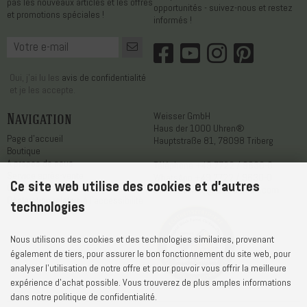
pas les nouveaux articles et les offres
opportunités - suivez-nous et restez
et promotions spéciales !
informés !
Oui, j'ai lu les
avis de confidentialité
et je les accepte.
Navigation
Weisser GmbH
Haus der 1000 Uhren®
Page d'accueil
Hauptstraße 81, 78098 Triberg
Boutique
A propos de nous
Téléphone
+49 7722 / 9630-0
Service après-vente
WhatsApp
+49 7722 / 9630-0
Ce site web utilise des cookies et d'autres
Contact
E-Mail
service@1000uhren.com
Déclaration relative à l'accessibilité
technologies
Nous utilisons des cookies et des technologies similaires, provenant
également de tiers, pour assurer le bon fonctionnement du site web, pour
analyser l'utilisation de notre offre et pour pouvoir vous offrir la meilleure
expérience d'achat possible. Vous trouverez de plus amples informations
dans notre politique de confidentialité.