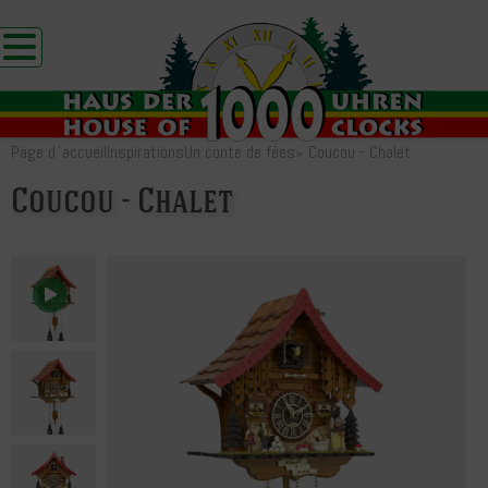
Page d`accueil
Inspirations
Un conte de fées
»
Coucou - Chalet
Coucou - Chalet