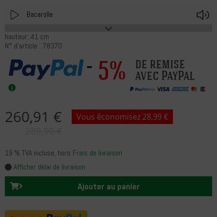
Play
V
Bacarolle
hauteur: 41 cm
N° d'article : 78370
5%
de remise
avec PayPal
260,91 €
Vous économisez 28,99 €
289,90 €
19 % TVA incluse
, hors
Frais de livraison
Afficher délai de livraison
Ajouter au panier