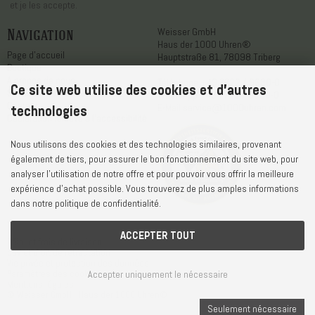
et je les accepte.
Navigation
Weisser GmbH
Haus der 1000 Uhren®
Page d'accueil
Hauptstraße 81, 78098 Triberg
Boutique
A propos de nous
Téléphone
+49 7722 / 9630-0
Ce site web utilise des cookies et d'autres
Service après-vente
WhatsApp
+49 7722 / 9630-0
Contact
E-Mail
service@1000uhren.com
technologies
Déclaration relative à l'accessibilité
Nous utilisons des cookies et des technologies similaires, provenant
également de tiers, pour assurer le bon fonctionnement du site web, pour
analyser l'utilisation de notre offre et pour pouvoir vous offrir la meilleure
expérience d'achat possible. Vous trouverez de plus amples informations
dans notre politique de confidentialité.
ACCEPTER TOUT
Délai et frais de livraison
CGV et droit de rétractation
Vie privée et protection des données
Accepter uniquement le nécessaire
Paramètres des cookies
Mentions légales
© Weisser GmbH - Haus der 1000 Uhren®
Seulement nécessaire