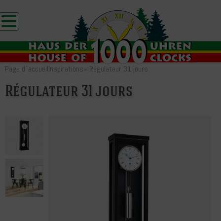
Page d`accueil
Inspirations
»
Régulateur 31 jours
Régulateur 31 jours