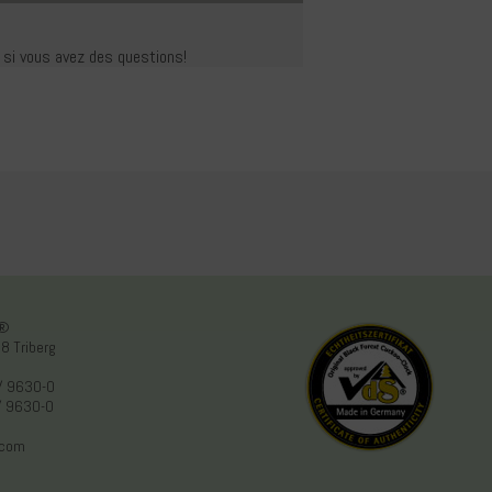
r si vous avez des questions!
n®
8 Triberg
/ 9630-0
/ 9630-0
.com