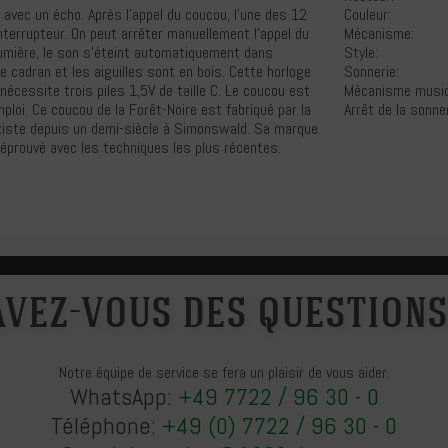
 avec un écho. Après l'appel du coucou, l'une des 12
Couleur:
nterrupteur. On peut arrêter manuellement l'appel du
Mécanisme:
lumière, le son s'éteint automatiquement dans
Style:
Le cadran et les aiguilles sont en bois. Cette horloge
Sonnerie:
écessite trois piles 1,5V de taille C. Le coucou est
Mécanisme music
ploi. Ce coucou de la Forêt-Noire est fabriqué par la
Arrêt de la sonner
 existe depuis un demi-siècle à Simonswald. Sa marque
 éprouvé avec les techniques les plus récentes.
Avez-vous des questions
Notre équipe de service se fera un plaisir de vous aider.
WhatsApp:
+49 7722 / 96 30 - 0
Téléphone:
+49 (0) 7722 / 96 30 - 0