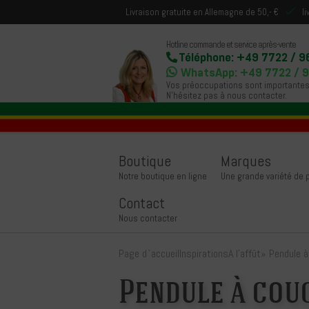
Livraison gratuite en Allemagne de 50,- €
l
Hotline commande et service après-vente
Téléphone: +49 7722 / 9
WhatsApp: +49 7722 / 
Vos préoccupations sont importantes
N'hésitez pas à nous contacter.
Boutique
Marques
Notre boutique en ligne
Une grande variété de
Contact
Nous contacter
Page d`accueil
Inspirations
A l'affût
»
Pendule à
Pendule à cou