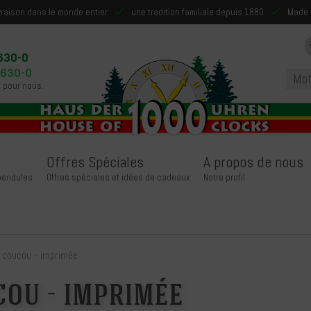
ivraison dans le monde entier
une tradition familiale depuis 1880
Made 
630-0
9630-0
 pour nous.
Offres Spéciales
A propos de nous
 pendules
Offres spéciales et idées de cadeaux
Notre profil
 coucou - imprimée
cou - imprimée