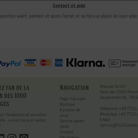
Contact et aide
sposition avant, pendant et après l'achat et se fera un plaisir de vous aide
z fan de la
Navigation
Weisser GmbH
Haus der 1000 Uhre
n des 1000
Hauptstraße 81, 7809
Page d'accueil
ges
Boutique
Téléphone
+49 7722 
A propos de
WhatsApp
+49 7722 
tion. Tendances et nouvelles
nous
E-Mail
tés - suivez-nous et restez
Service après-
service@1000uhren
!
vente
Contact
Déclaration