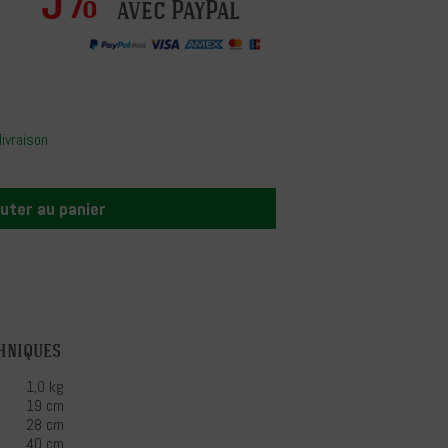
avec PayPal
livraison
uter au panier
hniques
1,0 kg
19 cm
28 cm
40 cm