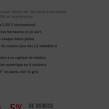
ession "Modern Art" fait partie d'une nouvelle
Elle se caractérise par :
s 1,5V C nécessaires)
utes les heures et en sort
à chaque heure pleine
el du coucou (une des 12 mélodies à
râce à un capteur de lumière
sion numérique en 4 couleurs
" en jaune, noir et gris
5%
de remise