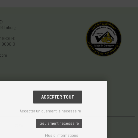
n®
8 Triberg
/ 9630-0
/ 9630-0
.com
ACCEPTER TOUT
Accepter uniquement le nécessaire
Seulement nécessaire
© Weisser GmbH - Haus der 1000 Uhren®
Plus d'informations