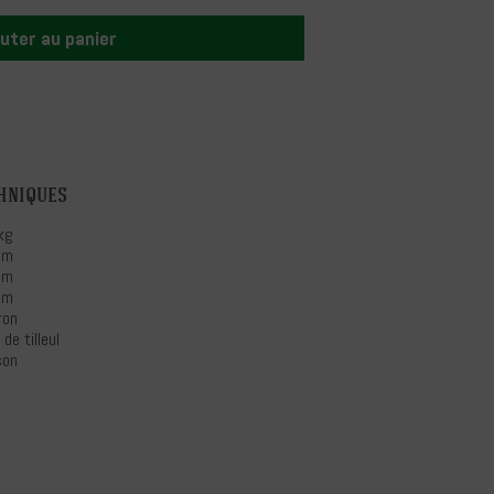
uter au panier
hniques
kg
cm
cm
cm
ron
 de tilleul
son