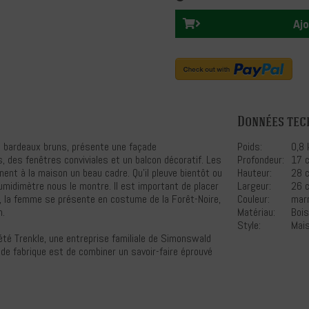
Ajo
Données tec
de bardeaux bruns, présente une façade
Poids:
0,8 
des fenêtres conviviales et un balcon décoratif. Les
Profondeur:
17 
ent à la maison un beau cadre. Qu'il pleuve bientôt ou
Hauteur:
28 
humidimètre nous le montre. Il est important de placer
Largeur:
26 
s, la femme se présente en costume de la Forêt-Noire,
Couleur:
mar
n.
Matériau:
Bois
Style:
Mai
té Trenkle, une entreprise familiale de Simonswald
 de fabrique est de combiner un savoir-faire éprouvé