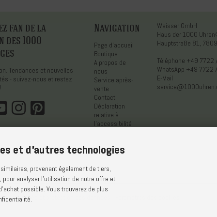
z fan de la
Navigation
Weisser GmbH
Haus der 1000 Uhre
n des 1000
Hauptstraße 81, 7809
Page d'accueil
ges
Boutique
Téléphone
+49 7722 
A propos de
WhatsApp
+49 7722 
tion. Tendances et nouvelles
nous
E-Mail
tés - suivez-nous et restez
Service après-
service@1000uhren
!
vente
Contact
Déclaration
relative à
l'accessibilité
ies et d'autres technologies
similaires, provenant également de tiers,
our analyser l'utilisation de notre offre et
 d'achat possible. Vous trouverez de plus
tion
Vie privée et protection des données
Paramètres des cookies
identialité.