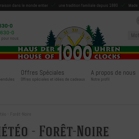
ivraison dans le monde entier
une tradition familiale depuis 1880
Made 
630-0
9630-0
 pour nous.
Offres Spéciales
A propos de nous
 pendules
Offres spéciales et idées de cadeaux
Notre profil
téo - Forêt-Noire
étéo - Forêt-Noire