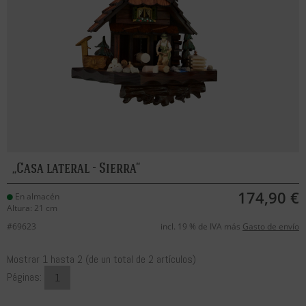
Casa lateral - Sierra
174,90 €
En almacén
Altura: 21 cm
#69623
incl. 19 % de IVA más
Gasto de envío
Mostrar
1
hasta
2
(de un total de
2
artículos)
Páginas:
1