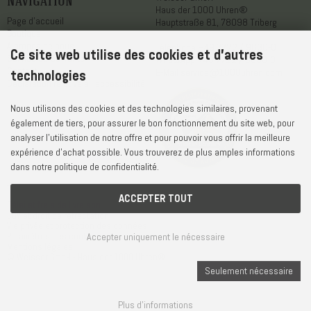
Navigation
Haus der 1000 Uhren®
Page d'accueil
Hauptstraße 81, 78098 Triberg
Boutique
A propos de nous
Téléphone
+49 7722 / 9630-0
Ce site web utilise des cookies et d'autres
Service après-vente
WhatsApp
+49 7722 / 9630-0
Contact
E-Mail
service@1000uhren.com
technologies
Déclaration relative à l'accessibilité
Nous utilisons des cookies et des technologies similaires, provenant
également de tiers, pour assurer le bon fonctionnement du site web, pour
analyser l'utilisation de notre offre et pour pouvoir vous offrir la meilleure
expérience d'achat possible. Vous trouverez de plus amples informations
dans notre politique de confidentialité.
ACCEPTER TOUT
Délai et frais de livraison
CGV et droit de rétractation
Vie privée et protection des données
Accepter uniquement le nécessaire
Paramètres des cookies
Mentions légales
© Weisser GmbH - Haus der 1000 Uhren®
Seulement nécessaire
Plus d'informations