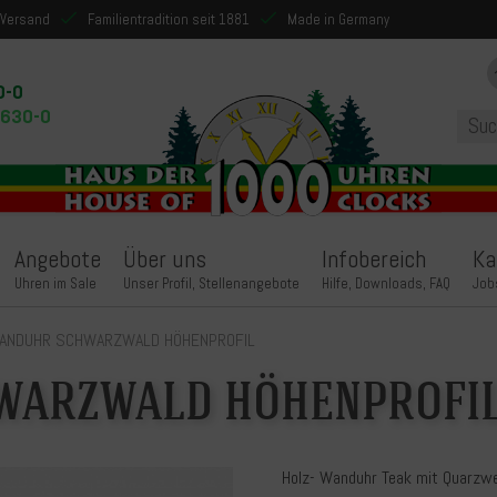
 Versand
Familientradition seit 1881
Made in Germany
0-0
9630-0
Angebote
Über uns
Infobereich
Ka
Uhren im Sale
Unser Profil, Stellenangebote
Hilfe, Downloads, FAQ
Job
ANDUHR SCHWARZWALD HÖHENPROFIL
WARZWALD HÖHENPROFI
Holz- Wanduhr Teak mit Quarzwe