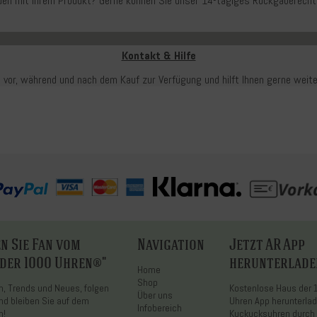
ieden mit Ihrem Produkt? Gerne können Sie unser 14-tägiges Rückgaberecht
Kontakt & Hilfe
 vor, während und nach dem Kauf zur Verfügung und hilft Ihnen gerne weit
n Sie Fan vom
Navigation
Jetzt AR App
 der 1000 Uhren®"
herunterlade
Home
Shop
on, Trends und Neues, folgen
Kostenlose Haus der
Über uns
nd bleiben Sie auf dem
Uhren App herunterla
Infobereich
n!
Kuckucksuhren durch 