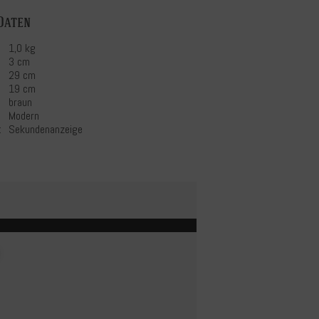
Daten
1,0 kg
3 cm
29 cm
19 cm
braun
Modern
:
Sekundenanzeige