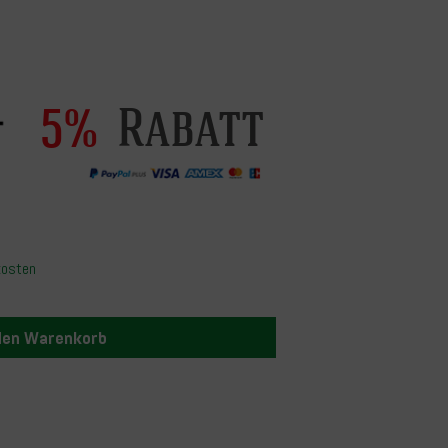
Rabatt
5%
kosten
 den Warenkorb