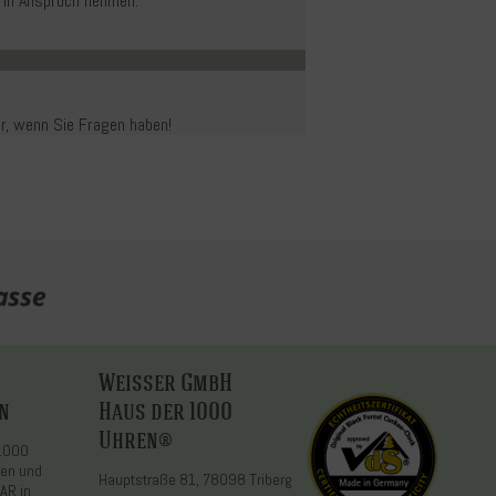
 in Anspruch nehmen.
er, wenn Sie Fragen haben!
Weisser GmbH
n
Haus der 1000
Uhren®
 1000
den und
Hauptstraße 81, 78098 Triberg
AR in