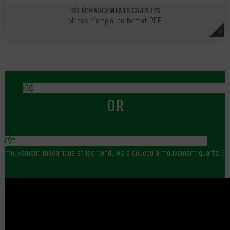
TÉLÉCHARGEMENTS GRATUITS
Modes d'emploi en format PDF
OR
Connaissez-vous la différence entre les pendules à coucou à
mouvement mécanique et les pendules à coucou à mouvement quartz ?