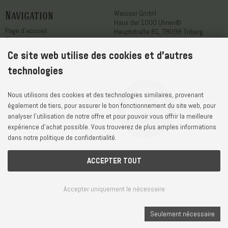
Navigation
Weisser GmbH
Haus der 1000 Uhren®
Page d'accueil
Hauptstraße 81, 78098 Triberg
Boutique
A propos de nous
Téléphone
+49 7722 / 9630-0
Ce site web utilise des cookies et d'autres
Service après-vente
WhatsApp
+49 7722 / 9630-0
Contact
E-Mail
service@1000uhren.com
technologies
Déclaration relative à l'accessibilité
Nous utilisons des cookies et des technologies similaires, provenant
également de tiers, pour assurer le bon fonctionnement du site web, pour
analyser l'utilisation de notre offre et pour pouvoir vous offrir la meilleure
expérience d'achat possible. Vous trouverez de plus amples informations
dans notre politique de confidentialité.
ACCEPTER TOUT
Délai et frais de livraison
CGV et droit de rétractation
Vie privée et protection des données
Accepter uniquement le nécessaire
Paramètres des cookies
Mentions légales
© Weisser GmbH - Haus der 1000 Uhren®
Seulement nécessaire