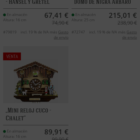
- Hansel y Gretel
domo de Nigra Arbaro
67,41 €
215,01 €
En almacén
En almacén
Altura: 16 cm
Altura: 25 cm
74,90 €
238,90 €
#79819
incl. 19 % de IVA más
Gasto
#72747
incl. 19 % de IVA más
Gasto
de envío
de envío
VENTA
Mini reloj cuco -
Chalet
89,91 €
En almacén
Altura: 16 cm
99,90 €