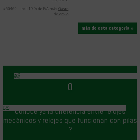
#50469
incl. 19 % de IVA más
Gasto
de envío
más de esta categoría »
O
Conoce ya la diferencia entre relojes
mecánicos y relojes que funcionan con pilas
?