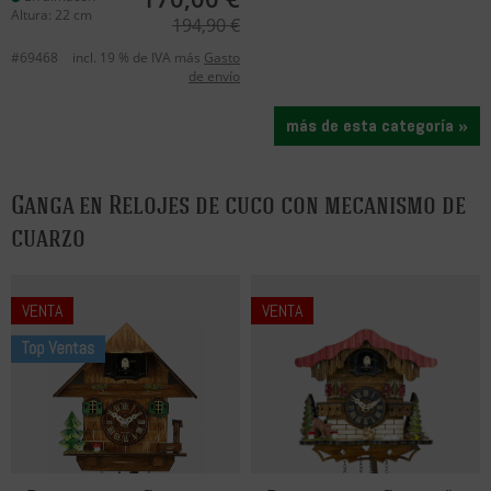
Altura: 22 cm
194,90 €
#69468
incl. 19 % de IVA más
Gasto
de envío
más de esta categoría »
Ganga en Relojes de cuco con mecanismo de
cuarzo
VENTA
VENTA