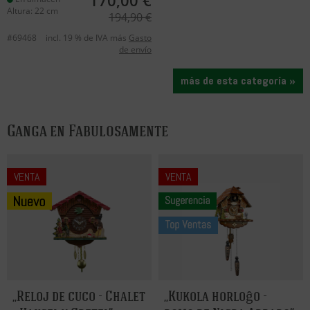
170,00 €
Altura: 22 cm
194,90 €
#69468
incl. 19 % de IVA más
Gasto
de envío
más de esta categoría »
Ganga en Fabulosamente
VENTA
VENTA
Reloj de cuco - Chalet
Kukola horloĝo -